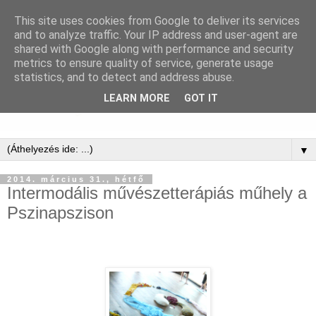
This site uses cookies from Google to deliver its services
and to analyze traffic. Your IP address and user-agent are
shared with Google along with performance and security
metrics to ensure quality of service, generate usage
statistics, and to detect and address abuse.
LEARN MORE
GOT IT
▼
2014. március 31., hétfő
Intermodális művészetterápiás műhely a
Pszinapszison