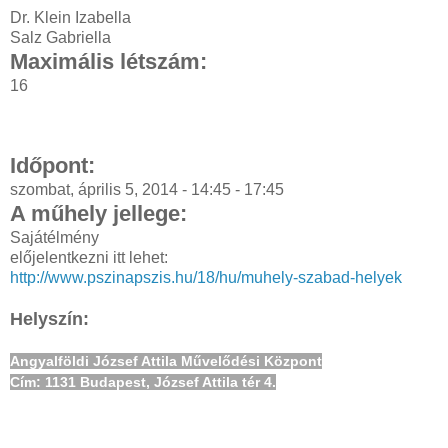
Dr. Klein Izabella
Salz Gabriella
Maximális létszám:
16
Időpont:
szombat, április 5, 2014 -
14:45
-
17:45
A műhely jellege:
Sajátélmény
előjelentkezni itt lehet:
http://www.pszinapszis.hu/18/hu/muhely-szabad-helyek
Helyszín:
Angyalföldi József Attila Művelődési Központ
Cím: 1131 Budapest, József Attila tér 4.