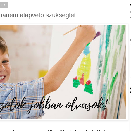
tök
hanem alapvető szükséglet