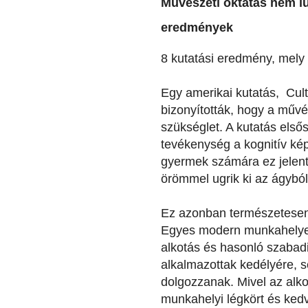
Művészeti oktatás nem lu
eredmények
8 kutatási eredmény, mely 
Egy amerikai kutatás, Cult
bizonyították, hogy a műv
szükséglet. A kutatás elsős
tevékenység a kognitív kép
gyermek számára ez jelenti 
örömmel ugrik ki az ágybó
Ez azonban természetesen
Egyes modern munkahelye
alkotás és hasonló szabad
alkalmazottak kedélyére, s
dolgozzanak. Mivel az alkot
munkahelyi légkört és ked