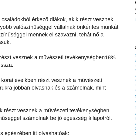
 családokból érkező diákok, akik részt vesznek
yobb valószínüséggel vállalnak önkéntes munkát
zínűséggel mennek el szavazni, tehát nő a
ásuk.
kik részt vesznek a művészeti tevékenységben18% -
issza.
 a korai éveikben részt vesznek a művészeti
ukra jobban olvasnak és a számolnak, mint
ik részt vesznek a művészeti tevékenységben
űséggel számolnak be jó egészség állapotról.
es egészében itt olvashatóak: