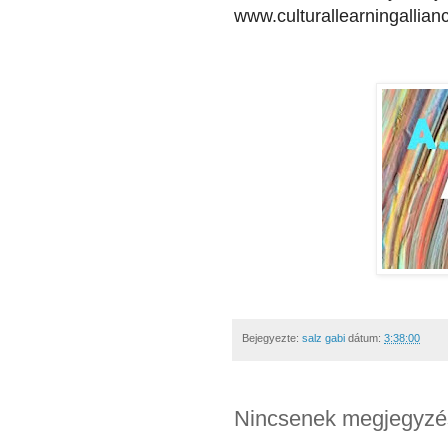
www.culturallearningallian
Bejegyezte:
salz gabi
dátum:
3:38:00
Nincsenek megjegyzé