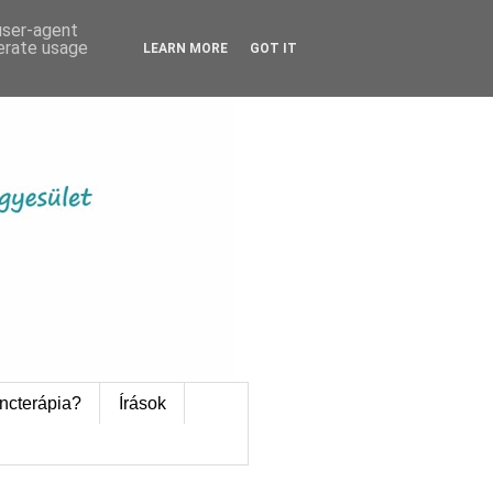
 user-agent
nerate usage
LEARN MORE
GOT IT
ncterápia?
Írások