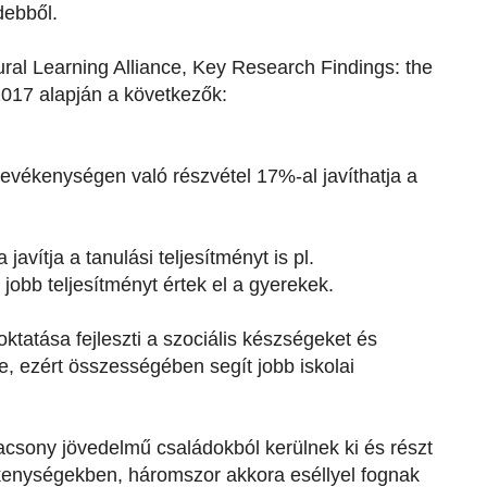
ndebből.
ral Learning Alliance, Key Research Findings: the
 2017 alapján a következők:
 tevékenységen való részvétel 17%-al javíthatja a
 javítja a tanulási teljesítményt is pl.
jobb teljesítményt értek el a gyerekek.
oktatása fejleszti a szociális készségeket és
re, ezért összességében segít jobb iskolai
alacsony jövedelmű családokból kerülnek ki és részt
kenységekben, háromszor akkora eséllyel fognak