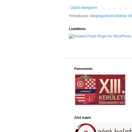
Újabb bejegyzés
Feliratkozás:
Megjegyzések küldése (A
LinkWithin
Partnereink:
Zéró balett