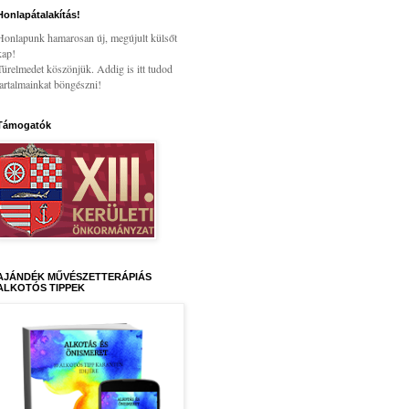
Honlapátalakítás!
Honlapunk hamarosan új, megújult külsőt
kap!
Türelmedet köszönjük. Addig is itt tudod
tartalmainkat böngészni!
Támogatók
AJÁNDÉK MŰVÉSZETTERÁPIÁS
ALKOTÓS TIPPEK