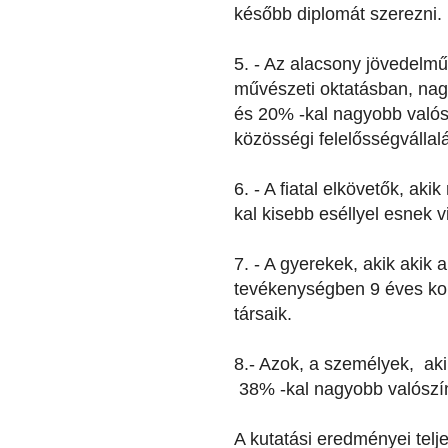
később diplomát szerezni.
5. - Az alacsony jövedelmű
művészeti oktatásban, nag
és 20% -kal nagyobb valós
közösségi felelősségvállal
6. - A fiatal elkövetők, a
kal kisebb eséllyel esnek v
7. - A gyerekek, akik akik
tevékenységben 9 éves kor
társaik.
8.- Azok, a személyek, ak
38% -kal nagyobb valószín
A kutatási eredményei telj