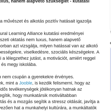
xus, hanem alapvető szükséglet - kutatási
a művészet és alkotás pozitív hatásait igazolja
ural Learning Alliance kutatási eredményei
észeti oktatás nem luxus, hanem alapvető
orban azt vizsgálja, milyen hatással van az alkotó
ességekre, viselkedésre, szociális készségekre. A
a lélegzethez jutást, a motivációt, amiért reggel
l és megy iskolába.
 nem csupán a gyerekekre érvényes.
k, mint a
Jooble
, is kezdik felismerni, hogy az
idős tevékenységek jótékonyan hatnak az
egítik, hogy munkatársik motiváltabban
ás és a mozgás segítik a stressz oldását, javítja a
vezően hat a munkahelyi kultúrára, a munkáltatók