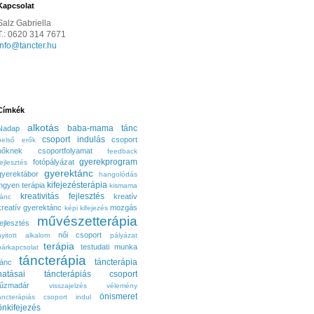
Kapcsolat
Salz Gabriella
T.: 0620 314 7671
info@tancter.hu
Címkék
alkotás
baba-mama tánc
Nadap
csoport indulás
csoport
belső erők
nőknek
csoportfolyamat
feedback
gyerekprogram
fotópályázat
fejlesztés
gyerektánc
gyerektábor
hangolódás
kifejezésterápia
ingyen terápia
kismama
kreativitás fejlesztés
kreatív
tánc
kreatív gyerektánc
mozgás
képi kifejezés
művészetterápia
fejlesztés
női csoport
nyitott alkalom
pályázat
terápia
testudati munka
párkapcsolat
táncterápia
táncterápia
tánc
hatásai
táncterápiás csoport
tűzmadár
visszajelzés
vélemény
önismeret
áncterápiás csoport indul
önkifejezés