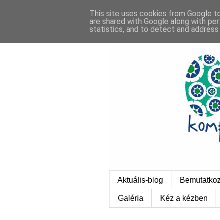
This site uses cookies from Google to 
are shared with Google along with per
statistics, and to detect and address
Aktuális-blog
Bemutatko
Galéria
Kéz a kézben