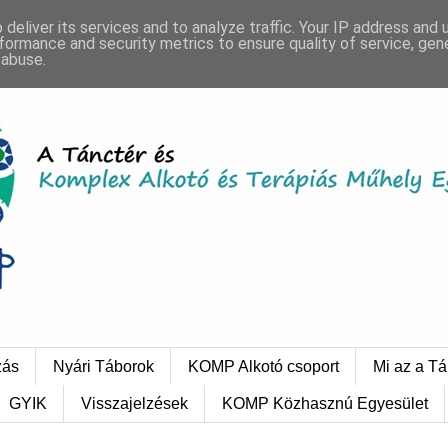
deliver its services and to analyze traffic. Your IP address and
formance and security metrics to ensure quality of service, ge
 abuse.
zás
Nyári Táborok
KOMP Alkotó csoport
Mi az a Tá
GYIK
Visszajelzések
KOMP Közhasznú Egyesület