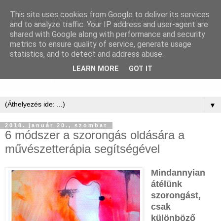
This site uses cookies from Google to deliver its services
and to analyze traffic. Your IP address and user-agent are
shared with Google along with performance and security
metrics to ensure quality of service, generate usage
statistics, and to detect and address abuse.
LEARN MORE
GOT IT
▼
2018. január 20., szombat
6 módszer a szorongás oldására a
művészetterápia segítségével
Mindannyian
átélünk
szorongást,
csak
különböző