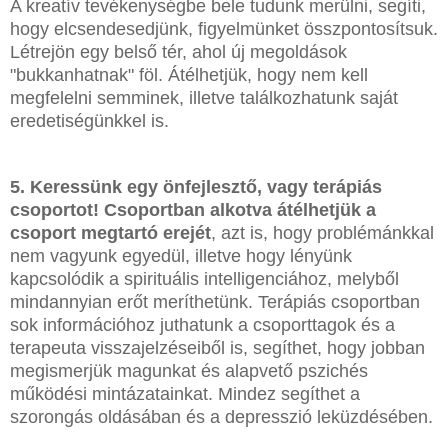
A kreatív tevékenységbe bele tudunk merülni, segíti,
hogy elcsendesedjünk, figyelmünket összpontosítsuk.
Létrejön egy belső tér, ahol új megoldások
"bukkanhatnak" föl. Átélhetjük, hogy nem kell
megfelelni semminek, illetve találkozhatunk saját
eredetiségünkkel is.
5. Keressünk egy önfejlesztő, vagy terápiás
csoportot! Csoportban alkotva átélhetjük a
csoport megtartó erejét
, azt is, hogy problémánkkal
nem vagyunk egyedül, illetve hogy lényünk
kapcsolódik a spirituális intelligenciához, melyből
mindannyian erőt meríthetünk. Terápiás csoportban
sok információhoz juthatunk a csoporttagok és a
terapeuta visszajelzéseiből is, segíthet, hogy jobban
megismerjük magunkat és alapvető pszichés
működési mintázatainkat. Mindez segíthet a
szorongás oldásában és a depresszió leküzdésében.