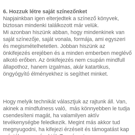
6. Hozzuk létre saját színezőnket
Napjainkban igen elterjedtek a színező könyvek,
biztosan mindenki találkozott már velük.
Mi azonban hiszünk abban, hogy mindenkinek van
saját színezője, saját vonala, formája, ami egyszeri
és megismételhetetlen. Jobban hiszünk az
önkifejezés erejében és a minden emberben meglévő
alkotó erőben. Az önkifejezés nem csupán mindfull
állapothoz, hanem izgalmas, akár katartikus,
öngyógyító élményekhez is segíthet minket.
Hogy melyik technikát választjuk az rajtunk áll. Van,
akinek a mindfulness való, más könnyebben le tudja
csendesíteni magát, ha valamilyen aktív
tevékenységbe feledkezik. Megint más akkor tud
megnyugodni, ha kifejezi érzéseit és támogatást kap