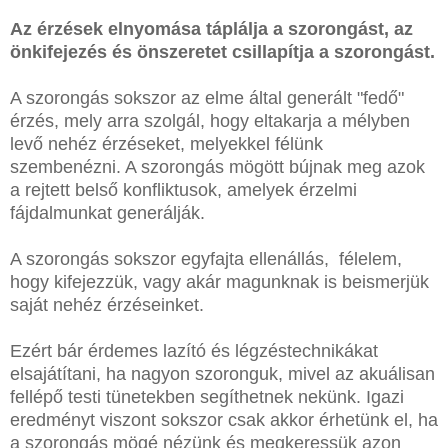
Az érzések elnyomása táplálja a szorongást, az
önkifejezés és önszeretet csillapítja a szorongást.
A szorongás sokszor az elme által generált "fedő"
érzés, mely arra szolgál, hogy eltakarja a mélyben
levő nehéz érzéseket, melyekkel félünk
szembenézni. A szorongás mögött bújnak meg azok
a rejtett belső konfliktusok, amelyek érzelmi
fájdalmunkat generálják.
A szorongás sokszor egyfajta ellenállás, félelem,
hogy kifejezzük, vagy akár magunknak is beismerjük
saját nehéz érzéseinket.
Ezért bár érdemes lazító és légzéstechnikákat
elsajátítani, ha nagyon szoronguk, mivel az akuálisan
fellépő testi tünetekben segíthetnek nekünk. Igazi
eredményt viszont sokszor csak akkor érhetünk el, ha
a szorongás mögé nézünk és megkeressük azon