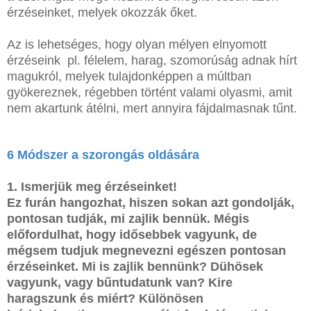
érzéseinket, melyek okozzák őket.
Az is lehetséges, hogy olyan mélyen elnyomott
érzéseink pl. félelem, harag, szomorúság adnak hírt
magukról, melyek tulajdonképpen a múltban
gyökereznek, régebben történt valami olyasmi, amit
nem akartunk átélni, mert annyira fájdalmasnak tűnt.
6 Módszer a szorongás oldására
1. Ismerjük meg érzéseinket!
Ez furán hangozhat, hiszen sokan azt gondolják,
pontosan tudják, mi zajlik bennük. Mégis
előfordulhat, hogy idősebbek vagyunk, de
mégsem tudjuk megnevezni egészen pontosan
érzéseinket. Mi is zajlik bennünk? Dühösek
vagyunk, vagy bűntudatunk van? Kire
haragszunk és miért? Különösen