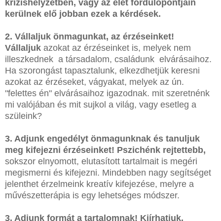
krízishelyzetben, vagy az élet fordulópontjain
kerülnek elő jobban ezek a kérdések.
2. Vállaljuk önmagunkat, az érzéseinket!
Vállaljuk
azokat az érzéseinket is, melyek nem
illeszkednek a társadalom, családunk elvárásaihoz.
Ha szorongást tapasztalunk, elkezdhetjük keresni
azokat az érzéseket, vágyakat, melyek az ún.
"felettes én" elvárásaihoz igazodnak. mit szeretnénk
mi valójában és mit sujkol a világ, vagy esetleg a
szüleink?
3. Adjunk engedélyt önmagunknak és tanuljuk
meg kifejezni érzéseinket! Pszichénk rejtettebb,
sokszor elnyomott, elutasított tartalmait is megéri
megismerni és kifejezni. Mindebben nagy segítséget
jelenthet érzelmeink kreatív kifejezése, melyre a
művészetterápia is egy lehetséges módszer.
3. Adjunk formát a tartalomnak! Kiírhatjuk,