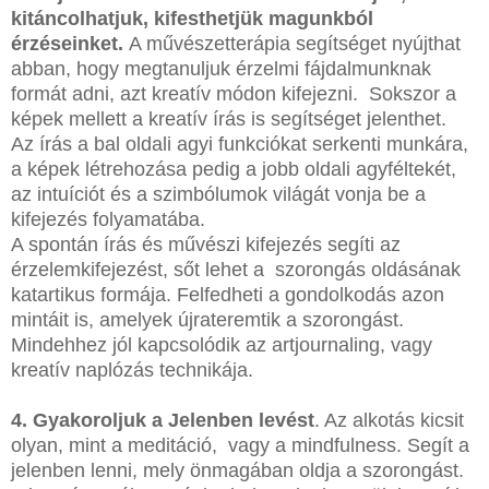
kitáncolhatjuk, kifesthetjük magunkból
érzéseinket.
A művészetterápia segítséget nyújthat
abban, hogy megtanuljuk érzelmi fájdalmunknak
formát adni, azt kreatív módon kifejezni. Sokszor a
képek mellett a kreatív írás is segítséget jelenthet.
Az írás a bal oldali agyi funkciókat serkenti munkára,
a képek létrehozása pedig a jobb oldali agyféltekét,
az intuíciót és a szimbólumok világát vonja be a
kifejezés folyamatába.
A spontán írás és művészi kifejezés segíti az
érzelemkifejezést, sőt lehet a szorongás oldásának
katartikus formája. Felfedheti a gondolkodás azon
mintáit is, amelyek újrateremtik a szorongást.
Mindehhez jól kapcsolódik az artjournaling, vagy
kreatív naplózás technikája.
4. Gyakoroljuk a Jelenben levést
. Az alkotás kicsit
olyan, mint a meditáció, vagy a mindfulness. Segít a
jelenben lenni, mely önmagában oldja a szorongást.