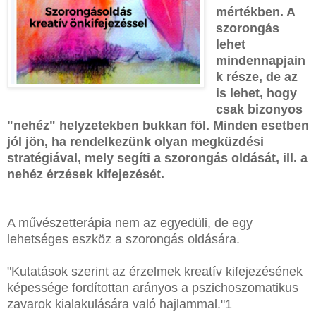
mértékben. A
szorongás
lehet
mindennapjain
k része, de az
is lehet, hogy
csak bizonyos
"nehéz" helyzetekben bukkan föl. Minden esetben
jól jön, ha rendelkezünk olyan megküzdési
stratégiával, mely segíti a szorongás oldását, ill. a
nehéz érzések kifejezését.
A művészetterápia nem az egyedüli, de egy
lehetséges eszköz a szorongás oldására.
"Kutatások szerint az érzelmek kreatív kifejezésének
képessége fordítottan arányos a pszichoszomatikus
zavarok kialakulására való hajlammal."1