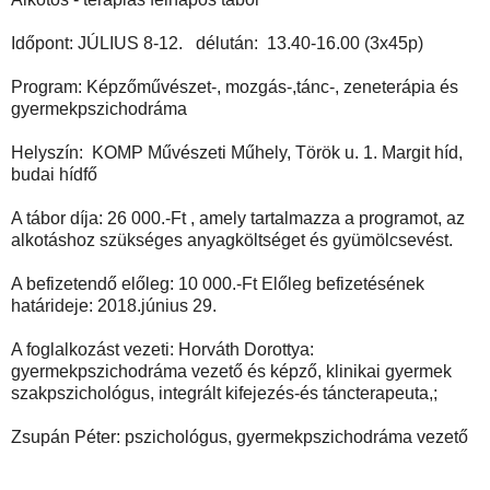
Időpont: JÚLIUS 8-12. délután: 13.40-16.00 (3x45p)
Program: Képzőművészet-, mozgás-,tánc-, zeneterápia és
gyermekpszichodráma
Helyszín: KOMP Művészeti Műhely, Török u. 1. Margit híd,
budai hídfő
A tábor díja: 26 000.-Ft , amely tartalmazza a programot, az
alkotáshoz szükséges anyagköltséget és gyümölcsevést.
A befizetendő előleg: 10 000.-Ft Előleg befizetésének
határideje: 2018.június 29.
A foglalkozást vezeti: Horváth Dorottya:
gyermekpszichodráma vezető és képző, klinikai gyermek
szakpszichológus, integrált kifejezés-és táncterapeuta,;
Zsupán Péter: pszichológus, gyermekpszichodráma vezető