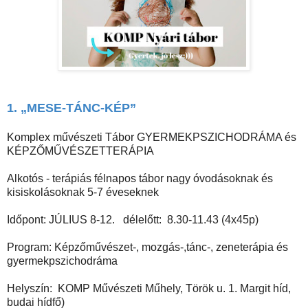
1. „MESE-TÁNC-KÉP”
Komplex művészeti Tábor GYERMEKPSZICHODRÁMA és
KÉPZŐMŰVÉSZETTERÁPIA
Alkotós - terápiás félnapos tábor nagy óvodásoknak és
kisiskolásoknak 5-7 éveseknek
Időpont: JÚLIUS 8-12. délelőtt: 8.30-11.43 (4x45p)
Program: Képzőművészet-, mozgás-,tánc-, zeneterápia és
gyermekpszichodráma
Helyszín: KOMP Művészeti Műhely, Török u. 1. Margit híd,
budai hídfő)