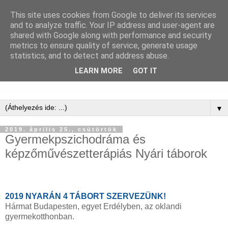
This site uses cookies from Google to deliver its services
and to analyze traffic. Your IP address and user-agent are
shared with Google along with performance and security
metrics to ensure quality of service, generate usage
statistics, and to detect and address abuse.
LEARN MORE
GOT IT
▼
2019. április 25., csütörtök
Gyermekpszichodráma és
képzőművészetterápiás Nyári táborok
2019 NYARÁN 4 TÁBORT SZERVEZÜNK!
Hármat Budapesten, egyet Erdélyben, az oklandi
gyermekotthonban.