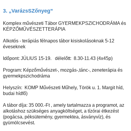
3. „VarázsSZőnyeg”
Komplex művészeti Tábor GYERMEKPSZICHODRÁMA és
KÉPZŐMŰVÉSZETTERÁPIA
Alkotós - terápiás félnapos tábor kisiskolásoknak 5-12
éveseknek
Időpont: JÚLIUS 15-19. délelőtt: 8.30-11.43 (4x45p)
Program: Képzőművészet-, mozgás-,tánc-, zeneterápia és
gyermekpszichodráma
Helyszín: KOMP Művészeti Műhely, Török u. 1. Margit híd,
budai hídfő)
A tábor díja: 35 000.-Ft , amely tartalmazza a programot, az
alkotáshoz szükséges anyagköltséget, a tízórai étkezést
(pogácsa, péksütemény, gyermektea, ásványvíz), és
gyümölcsevést.