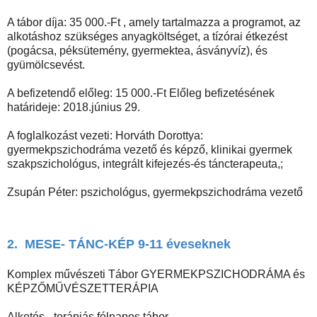
A tábor díja: 35 000.-Ft , amely tartalmazza a programot, az
alkotáshoz szükséges anyagköltséget, a tízórai étkezést
(pogácsa, péksütemény, gyermektea, ásványvíz), és
gyümölcsevést.
A befizetendő előleg: 15 000.-Ft Előleg befizetésének
határideje: 2018.június 29.
A foglalkozást vezeti: Horváth Dorottya:
gyermekpszichodráma vezető és képző, klinikai gyermek
szakpszichológus, integrált kifejezés-és táncterapeuta,;
Zsupán Péter: pszichológus, gyermekpszichodráma vezető
2. MESE- TÁNC-KÉP 9-11 éveseknek
Komplex művészeti Tábor GYERMEKPSZICHODRÁMA és
KÉPZŐMŰVÉSZETTERÁPIA
Alkotós - terápiás félnapos tábor