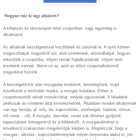
Hogyan néz ki egy alkalom?
A kifejezés és táncterápiát lehet csoportban, vagy egyénileg is
alkalmazni.
Az alkalmak beszélgetéssel kezdődnek és zárulnak le. A nyitó körben
megoszthatjuk magunkról azt, amit szeretnénk, elmondhatjuk, hogyan
érkeztünk a csoportba, milyen témák foglalkoztatnak, milyen testi
érzeteink vannak, illetve mi az, amit az előző csoportalkalomról
magunkkal hozunk.
A beszélgető-kör után mozgásba lendülünk, bemelegítünk, majd
következik a testtudati munka, a mozgás kutatása. Ehhez a
csoportvezetők adnak instrukciókat, melyek egyszerűek. A feladatok
játékosak és mindenki által kivitelezhetőek. Általában minden alkalomnak
van egy témája, pl. súly, tér, kapcsolódás, minőségek, határok, ritmus,
női vonal… stb. A mozgás, táncolás során sok élményt gyűjtünk,
tapasztalatot önmagunkról és a többiekről. A mozgásélményt a
következő szakaszban megjelenítjük képben is. Megnézzük, hogy a
mozgás-, alkotás-, kapcsolatélménynek milyen lenyomata alakul ki, jön