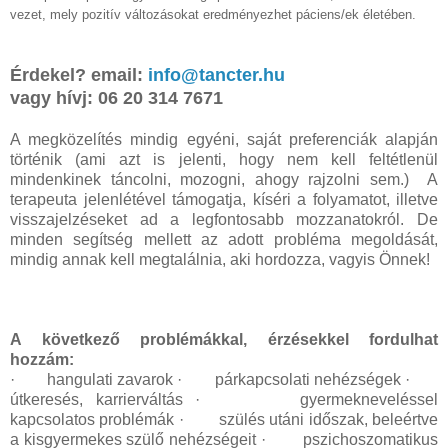
vezet, mely pozitív változásokat eredményezhet páciens/ek életében.
Érdekel? email:
info@tancter.hu
vagy hívj: 06 20 314 7671
A megközelítés mindig egyéni, saját preferenciák alapján
történik (ami azt is jelenti, hogy nem kell feltétlenül
mindenkinek táncolni, mozogni, ahogy rajzolni sem.) A
terapeuta jelenlétével támogatja, kíséri a folyamatot, illetve
visszajelzéseket ad a legfontosabb mozzanatokról. De
minden segítség mellett az adott probléma megoldását,
mindig annak kell megtalálnia, aki hordozza, vagyis Önnek!
A következő problémákkal, érzésekkel fordulhat
hozzám:
· hangulati zavarok · párkapcsolati nehézségek ·
útkeresés, karrierváltás · gyermekneveléssel
kapcsolatos problémák · szülés utáni időszak, beleértve
a kisgyermekes szülő nehézségeit · pszichoszomatikus