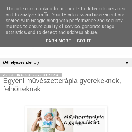
This site uses cookies from Google to deliver its services
and to analyze traffic. Your IP address and user-agent are
shared with Google along with performance and security
metrics to ensure quality of service, generate usage
statistics, and to detect and address abuse.
LEARN MORE
GOT IT
▼
2013. május 22., szerda
Egyéni művészetterápia gyerekeknek,
felnőtteknek