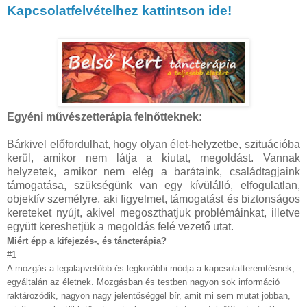
Kapcsolatfelvételhez kattintson ide!
Egyéni művészetterápia felnőtteknek:
Bárkivel előfordulhat, hogy olyan élet-helyzetbe, szituációba
kerül, amikor nem látja a kiutat, megoldást. Vannak
helyzetek, amikor nem elég a barátaink, családtagjaink
támogatása, szükségünk van egy kívülálló, elfogulatlan,
objektív személyre, aki figyelmet, támogatást és biztonságos
kereteket nyújt, akivel megoszthatjuk problémáinkat, illetve
együtt kereshetjük a megoldás felé vezető utat.
Miért épp a kifejezés-, és táncterápia?
#1
A mozgás a legalapvetőbb és legkorábbi módja a kapcsolatteremtésnek,
egyáltalán az életnek. Mozgásban és testben nagyon sok információ
raktározódik, nagyon nagy jelentőséggel bír, amit mi sem mutat jobban,