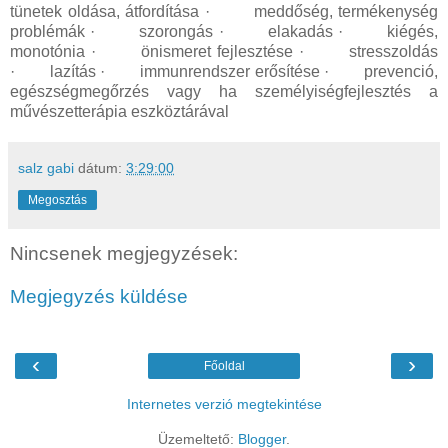
tünetek oldása, átfordítása · meddőség, termékenység
problémák · szorongás · elakadás · kiégés,
monotónia · önismeret fejlesztése · stresszoldás
· lazítás · immunrendszer erősítése · prevenció,
egészségmegőrzés vagy ha személyiségfejlesztés a
művészetterápia eszköztárával
salz gabi
dátum:
3:29:00
Megosztás
Nincsenek megjegyzések:
Megjegyzés küldése
‹
›
Főoldal
Internetes verzió megtekintése
Üzemeltető:
Blogger
.