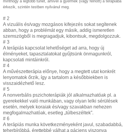
minthogy a legtöbb tünet, amivel a gyermek (vagy felnőtt) a terápiába
érkezik, szintén testben nyilvánul meg.
# 2
A vizuális és/vagy mozgásos kifejezés sokat segítenek
abban, hogy a problémát egy másik, addig ismeretlen
szemszögből is megragadjuk, kibontsuk, megdolgozzuk.
# 3
A terápiás kapcsolat lehetőséget ad arra, hogy új
élményeket, tapasztalatokat gyűjtsünk önmagunkról,
kapcsolati mintáinkról.
# 4
A művészetterápia előnye, hogy a megtett utat konkrét
lenyomatok őrzik, így a tartalom a későbbiekben is
visszaidézhető lesz.
# 5
A nonverbális pszichoterápiák jól alkalmazhatóak pl. a
gyerekekkel való munkában, vagy olyan lelki sérülések
esetén, melyek koraiak és/vagy szavakban nehezen
megfogalmazhatóak, esetleg „túlbeszéltek”.
# 6
A terápiás munka következményeként javul, szabadabbá,
teherbíróbbá, érettebbé válhat a páciens viszonya