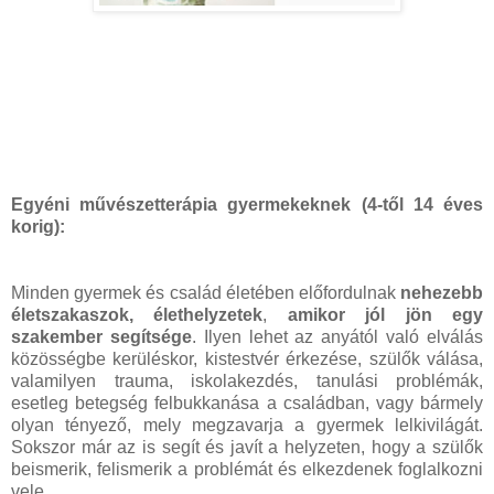
Egyéni művészetterápia gyermekeknek (4-től 14 éves
korig):
Minden gyermek és család életében előfordulnak
nehezebb
életszakaszok, élethelyzetek
,
amikor jól jön egy
szakember segítsége
. Ilyen lehet az anyától való elválás
közösségbe kerüléskor, kistestvér érkezése, szülők válása,
valamilyen trauma, iskolakezdés, tanulási problémák,
esetleg betegség felbukkanása a családban, vagy bármely
olyan tényező, mely megzavarja a gyermek lelkivilágát.
Sokszor már az is segít és javít a helyzeten, hogy a szülők
beismerik, felismerik a problémát és elkezdenek foglalkozni
vele.