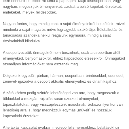
létre bennünk és ebből mi kerül a papírlapra. Majd kiscsoportban, vagy
nagyban, megosztjuk élményeinket, azokat a belső képeket, érzeteket,
emlékeket, melyek felidéződtek.
Nagyon fontos, hogy mindig csak a saját élményeinkről beszélünk, mivel
mindenki a saját maga és műve legnagyobb szakértője. Ítéletalkotás és
tanácsadás szándéka nélkül reagálunk egymásra, mindig a saját
érzéseinkből kiindulva.
A csoportvezetők önmagukról nem beszélnek, csak a csoportban átélt
élményekről, benyomásokról, ehhez kapcsolódó érzéseikről. Önmagukról
személyes információkat nem osztanak meg.
Dolgozunk egyedül, párban, hárman, csoportban, érintésekkel, csenddel,
zenével- igazodva a csoport aktuális élményeihez és dinamikájához.
A záró körben pedig szintén lehetőséged van arra, hogy megosszuk a
többiekkel a mozgás, rajzolás során szerzett élményeket,
tapasztalatokat, vagy visszajelezzünk másoknak. Sokszor ilyenkor van
lehetőség arra is, hogy megnézzük egymás „műveit” és hozzájuk
kapcsolódó érzeteket.
A terápiás kapcsolat gyakran meglepő felismerésekhez, belátásokhoz