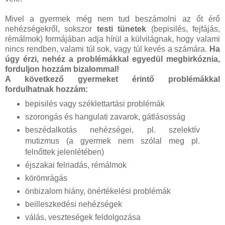
Mivel a gyermek még nem tud beszámolni az őt érő
nehézségekről, sokszor
testi tünetek
(bepisilés, fejfájás,
rémálmok) formájában adja hírül a külvilágnak, hogy valami
nincs rendben, valami túl sok, vagy túl kevés a számára.
Ha
úgy érzi, nehéz a problémákkal egyedül megbirkóznia,
forduljon hozzám bizalommal!
A következő gyermeket érintő problémákkal
fordulhatnak hozzám:
bepisilés vagy széklettartási problémák
szorongás és hangulati zavarok, gátlásosság
beszédalkotás nehézségei, pl. szelektív
mutizmus (a gyermek nem szólal meg pl.
felnőttek jelenlétében)
éjszakai felriadás, rémálmok
körömrágás
önbizalom hiány, önértékelési problémák
beilleszkedési nehézségek
válás, veszteségek feldolgozása