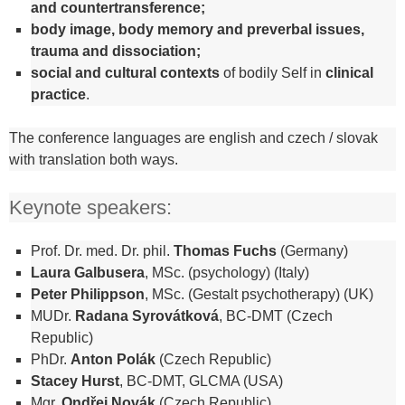
and countertransference;
body image, body memory and preverbal issues,
trauma and dissociation;
social and cultural contexts
of bodily Self in
clinical
practice
.
The conference languages are english and czech / slovak
with translation both ways.
Keynote speakers:
Prof. Dr. med. Dr. phil.
Thomas Fuchs
(Germany)
Laura Galbusera
, MSc. (psychology) (Italy)
Peter Philippson
, MSc. (Gestalt psychotherapy) (UK)
MUDr.
Radana Syrovátková
, BC-DMT (Czech
Republic)
PhDr.
Anton Polák
(Czech Republic)
Stacey Hurst
, BC-DMT, GLCMA (USA)
Mgr.
Ondřej Novák
(Czech Republic)