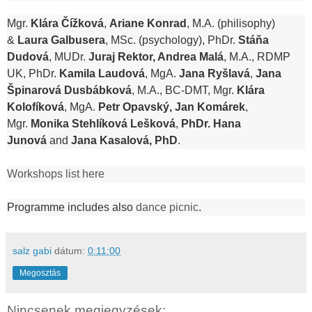
Mgr.
Klára Čížková
,
Ariane Konrad
, M.A. (philisophy)
&
Laura Galbusera
, MSc. (psychology), PhDr.
Stáňa
Dudová
, MUDr.
Juraj Rektor, Andrea Malá
, M.A., RDMP
UK, PhDr.
Kamila Laudová
, MgA.
Jana Ryšlavá
,
Jana
Špinarová Dusbábková
, M.A., BC-DMT, Mgr.
Klára
Kolofíková
, MgA.
Petr Opavský, Jan Komárek
,
Mgr.
Monika Stehlíková Lešková
,
PhDr. Hana
Junová
and
Jana Kasalová, PhD
.
Workshops list here
Programme includes also
dance picnic
.
salz gabi
dátum:
0:11:00
Megosztás
Nincsenek megjegyzések: