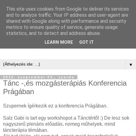
This site uses cookies from Google to deliver its services
and to analyze traffic. Your IP address and user-agent are
shared with Google along with performance and security
metrics to ensure quality of service, generate usage
statistics, and to detect and address abuse.
LEARN MORE
GOT IT
▼
2015. szeptember 23., szerda
Tánc -,és mozgásterápiás Konferencia
Prágában
Szupernek ígérkezik ez a konferencia Prágában.
Salz Gabi is tart egy workshopot a Tánctértől :) De lesz sok
nagyszerű plenáris előadás, nomeg műhelyek, mind
táncterápia témában.