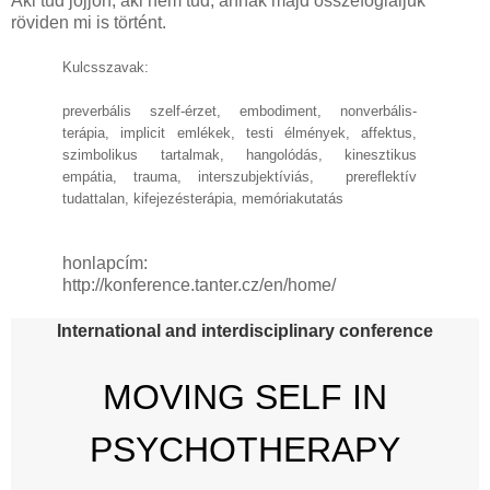
Aki tud jöjjön, aki nem tud, annak majd összefoglaljuk
röviden mi is történt.
Kulcsszavak:
preverbális szelf-érzet, embodiment, nonverbális-
terápia, implicit emlékek, testi élmények, affektus,
szimbolikus tartalmak, hangolódás, kinesztikus
empátia, trauma, interszubjektíviás,
prereflektív
tudattalan, kifejezésterápia, memóriakutatás
honlapcím:
http://konference.tanter.cz/en/home/
International and interdisciplinary conference
MOVING SELF IN
PSYCHOTHERAPY