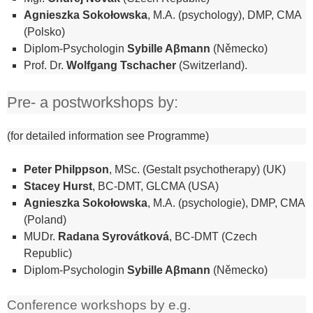
Agnieszka Sokołowska
, M.A. (psychology), DMP, CMA
(Polsko)
Diplom-Psychologin
Sybille Aβmann
(Německo)
Prof. Dr.
Wolfgang Tschacher
(Switzerland).
Pre- a postworkshops by:
(for detailed information see Programme)
Peter Philppson
, MSc. (Gestalt psychotherapy) (UK)
Stacey Hurst
, BC-DMT, GLCMA (USA)
Agnieszka Sokołowska
, M.A. (psychologie), DMP, CMA
(Poland)
MUDr.
Radana Syrovátková
, BC-DMT (Czech
Republic)
Diplom-Psychologin
Sybille Aβmann
(Německo)
Conference workshops by e.g.