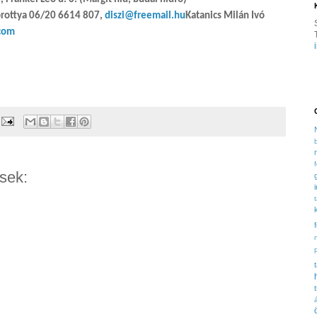
rottya 06/20 6614 807,
diszi@freemail.hu
Katanics Milán Ivó
com
sek: