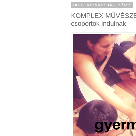
2017. október 16., hétfő
KOMPLEX MŰVÉSZE
csoportok indulnak