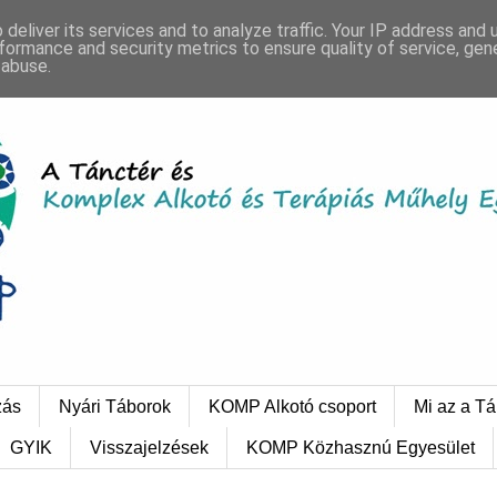
deliver its services and to analyze traffic. Your IP address and
formance and security metrics to ensure quality of service, ge
 abuse.
zás
Nyári Táborok
KOMP Alkotó csoport
Mi az a Tá
GYIK
Visszajelzések
KOMP Közhasznú Egyesület