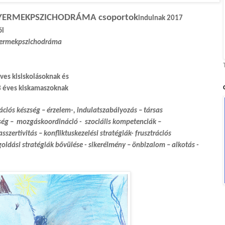
GYERMEKPSZICHODRÁMA csoportok
indulnak 2017
ől
yermekpszichodráma
ves kisiskolásoknak és
3 éves kiskamaszoknak
ációs készség – érzelem-, indulatszabályozás – társas
ség – mozgáskoordináció - szociális kompetenciák –
zertivitás – konfliktuskezelési stratégiák- frusztrációs
goldási stratégiák bővülése - sikerélmény – önbizalom – alkotás -