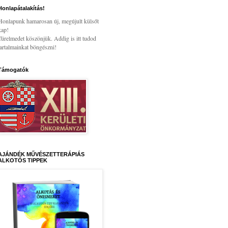
Honlapátalakítás!
Honlapunk hamarosan új, megújult külsőt
kap!
Türelmedet köszönjük. Addig is itt tudod
tartalmainkat böngészni!
Támogatók
AJÁNDÉK MŰVÉSZETTERÁPIÁS
ALKOTÓS TIPPEK