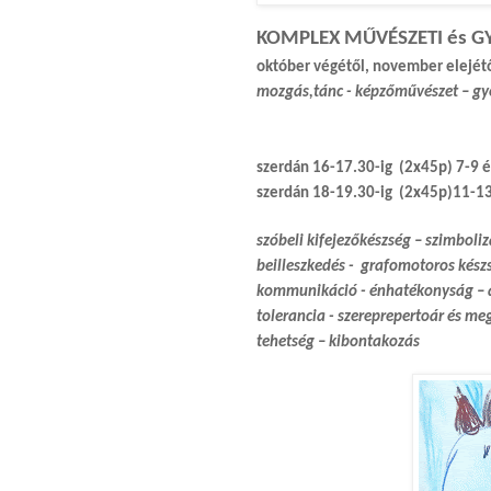
KOMPLEX MŰVÉSZETI és 
október végétől, november elejét
mozgás,tánc - képzőművészet – g
szerdán 16-17.30-ig (2x45p) 7-9 é
szerdán 18-19.30-ig (2x45p)11-1
szóbeli kifejezőkészség – szimboliz
beilleszkedés - grafomotoros kész
kommunikáció - énhatékonyság – ass
tolerancia - szereprepertoár és me
tehetség – kibontakozás