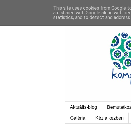
This site uses cookies from Google to 
are shared with Google along with per
statistics, and to detect and address
Aktuális-blog
Bemutatko
Galéria
Kéz a kézben