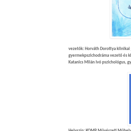
vezetők:
Horváth Dorottya klinikai
gyermekpszichodráma vezető és k
Katanics Milán Ivó pszichológus, 
Helyszín:
KOMP Művészeti Műhely, F