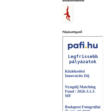
Bookonthemove
Pályázatfigyelő