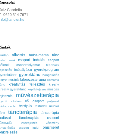
Kapcsolat
Salz Gabriella
T.: 0620 314 7671
info@tancter.hu
Címkék
alkotás
baba-mama tánc
Nadap
csoport indulás
csoport
belső erők
nőknek
csoportfolyamat
feedback
gyerekprogram
fotópályázat
fejlesztés
gyerektánc
gyerektábor
hangolódás
kifejezésterápia
ingyen terápia
kismama
kreativitás fejlesztés
kreatív
tánc
kreatív gyerektánc
mozgás
képi kifejezés
művészetterápia
fejlesztés
női csoport
nyitott alkalom
pályázat
terápia
testudati munka
párkapcsolat
táncterápia
táncterápia
tánc
hatásai
táncterápiás csoport
tűzmadár
visszajelzés
vélemény
önismeret
áncterápiás csoport indul
önkifejezés