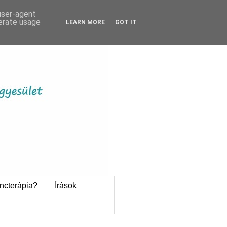
 user-agent
nerate usage
LEARN MORE
GOT IT
ncterápia?
Írások