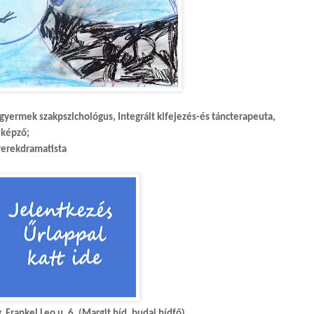
 gyermek szakpszichológus, Integrált kifejezés-és táncterapeuta,
iképző;
gyerekdramatista
rankel Leo u. 6. (Margit híd, budai hídfő)