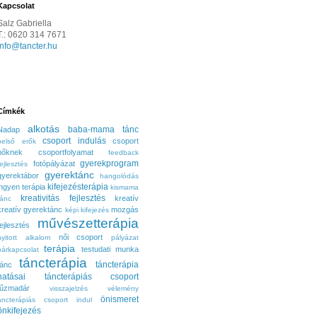
Kapcsolat
Salz Gabriella
T.: 0620 314 7671
info@tancter.hu
Címkék
alkotás
baba-mama tánc
Nadap
csoport indulás
csoport
belső erők
nőknek
csoportfolyamat
feedback
gyerekprogram
fotópályázat
fejlesztés
gyerektánc
gyerektábor
hangolódás
kifejezésterápia
ingyen terápia
kismama
kreativitás fejlesztés
kreatív
tánc
kreatív gyerektánc
mozgás
képi kifejezés
művészetterápia
fejlesztés
női csoport
nyitott alkalom
pályázat
terápia
testudati munka
párkapcsolat
táncterápia
táncterápia
tánc
hatásai
táncterápiás csoport
tűzmadár
visszajelzés
vélemény
önismeret
áncterápiás csoport indul
önkifejezés