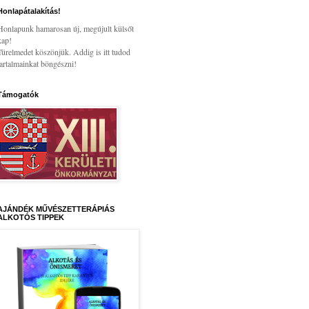
Honlapátalakítás!
Honlapunk hamarosan új, megújult külsőt
kap!
Türelmedet köszönjük. Addig is itt tudod
tartalmainkat böngészni!
Támogatók
AJÁNDÉK MŰVÉSZETTERÁPIÁS
ALKOTÓS TIPPEK