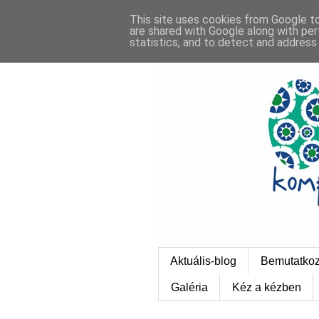
This site uses cookies from Google to 
are shared with Google along with per
statistics, and to detect and address
Aktuális-blog
Bemutatko
Galéria
Kéz a kézben