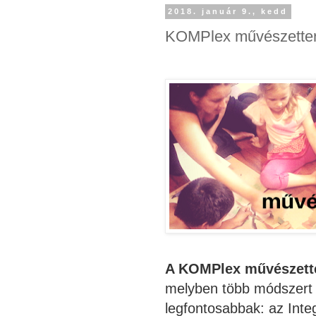
2018. január 9., kedd
KOMPlex művészetter
A KOMPlex művészette
melyben több módszert ö
legfontosabbak: az Integ