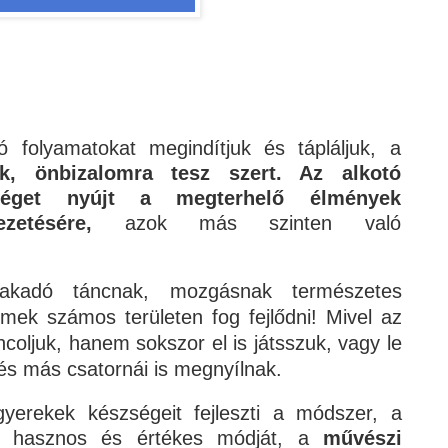
ó folyamatokat megindítjuk és tápláljuk, a
k, önbizalomra tesz szert. Az alkotó
őséget nyújt a megterhelő élmények
vezetésére,
azok más szinten való
fakadó táncnak, mozgásnak természetes
ek számos területen fog fejlődni! Mivel az
ncoljuk, hanem sokszor el is játsszuk, vagy le
ezés más csatornái is megnyílnak.
gyerekek készségeit fejleszti a módszer, a
n hasznos és értékes módját, a
művészi