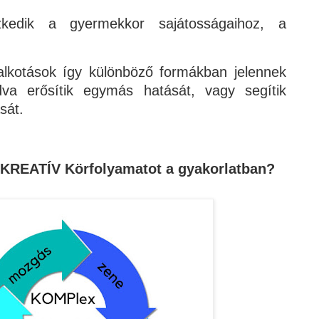
szkedik a gyermekkor sajátosságaihoz, a
alkotások így különböző formákban jelennek
a erősítik egymás hatását, vagy segítik
sát.
 KREATÍV Körfolyamatot a gyakorlatban?