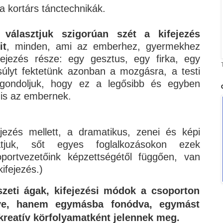
 kortárs tánctechnikák.
álasztjuk szigorúan szét a kifejezés
it
, minden, ami az emberhez, gyermekhez
fejezés része: egy gesztus, egy firka, egy
úlyt fektetünk azonban a mozgásra, a testi
t gondoljuk, hogy ez a legősibb és egyben
a is az embernek.
jezés mellett, a dramatikus, zenei és képi
atjuk, sőt egyes foglalkozásokon ezek
portvezetőink képzettségétől függően, van
kifejezés.)
zeti ágak, kifejezési módok a csoporton
lve, hanem egymásba fonódva, egymást
 kreatív körfolyamatként jelennek meg.