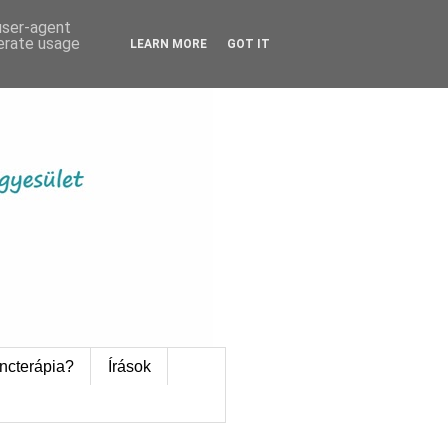
 user-agent
nerate usage
LEARN MORE
GOT IT
ncterápia?
Írások