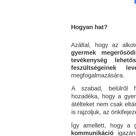
Hogyan hat?
Azáltal, hogy az alkot
gyermek
megerősödi
tevékenység lehet
feszültségeinek le
megfogalmazására.
A szabad, belülről 
hozadéka, hogy a gyerm
átélteket nem csak eltá
is rajzoljuk, az önkifej
Így amellett, hogy a 
kommunikáció
igazá