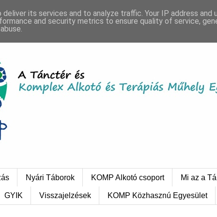
deliver its services and to analyze traffic. Your IP address and
formance and security metrics to ensure quality of service, ge
 abuse.
zás
Nyári Táborok
KOMP Alkotó csoport
Mi az a Tá
GYIK
Visszajelzések
KOMP Közhasznú Egyesület