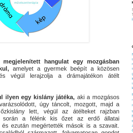
 megjelenített hangulat egy mozgásban
akul,
amelyet a gyermek beépít a közösen
és végül lerajzolja a drámajátékon átélt
l ilyen egy kislány játéka,
aki a mozgásos
varázsolódott, úgy táncolt, mozgott, majd a
zkislány lett, végül az átélteket rajzban
t során a félénk kis őzet az erdő állatai
, és ezután megértették mások is a szavait.
 családból származott, folyamatosan gondot