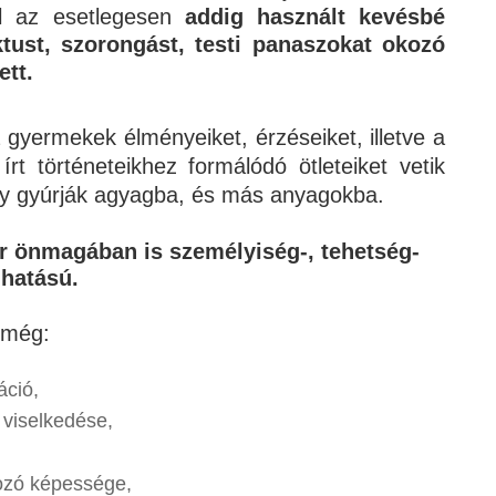
el az esetlegesen
addig használt kevésbé
tust, szorongást, testi panaszokat okozó
tt.
 gyermekek élményeiket, érzéseiket, illetve a
rt történeteikhez formálódó ötleteiket vetik
agy gyúrják agyagba, és más anyagokba.
r önmagában is személyiség-, tehetség-
 hatású.
t még:
áció,
 viselkedése,
gozó képessége,