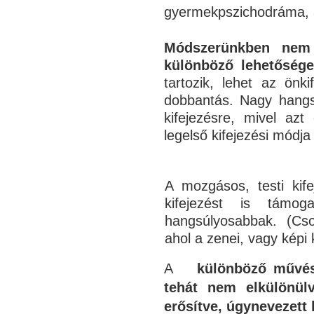
gyermekpszichodráma, a
Módszerünkben nem v
különböző lehetősége
tartozik,
lehet az önki
dobbantás. Nagy hangs
kifejezésre, mivel az
legelső kifejezési módj
A mozgásos, testi kife
kifejezést is támog
hangsúlyosabbak. (Cso
ahol a zenei, vagy képi 
A
különböző művés
tehát nem elkülönü
erősítve, úgynevezett