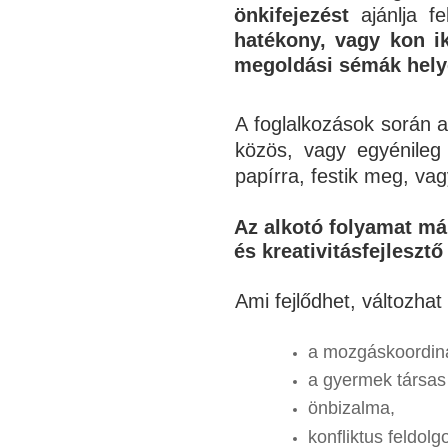
önkifejezést
ajánlja f
hatékony, vagy kon ik
megoldási sémák helye
A foglalkozások során a
közös, vagy egyénileg í
papírra, festik meg, v
Az alkotó folyamat má
és kreativitásfejlesztő
Ami fejlődhet, változha
a mozgáskoordin
a gyermek társas
önbizalma,
konfliktus feldol