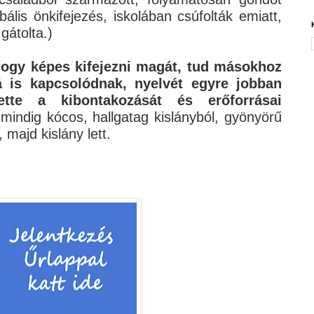
bális önkifejezés, iskolában csúfolták emiatt,
 gátolta.)
hogy képes kifejezni magát, tud másokhoz
 is kapcsolódnak, nyelvét egyre jobban
ette a kibontakozását és erőforrásai
t mindig kócos, hallgatag kislányból, gyönyörű
majd kislány lett.