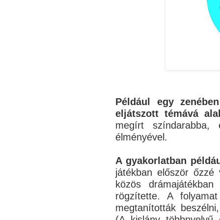
Például egy zenében
eljátszott témává al
megírt színdarabba, 
élményével.
A gyakorlatban példáu
játékban először őzzé 
közös drámajátékban ő
rögzítette. A folyama
megtanították beszélni
(A kislány többnyelvű