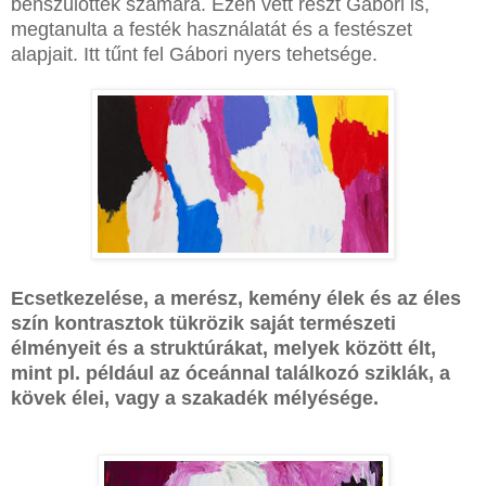
benszülöttek számára. Ezen vett részt Gabori is,
megtanulta a festék használatát és a festészet
alapjait. Itt tűnt fel Gábori nyers tehetsége.
Ecsetkezelése, a merész, kemény élek és az éles
szín kontrasztok tükrözik saját természeti
élményeit és a struktúrákat, melyek között élt,
mint pl. például az óceánnal találkozó sziklák, a
kövek élei, vagy a szakadék mélyésége.