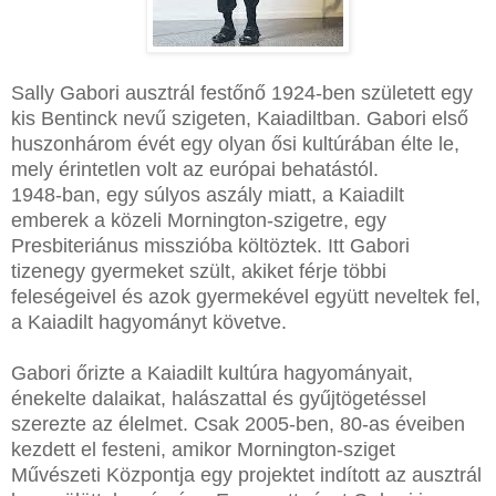
Sally Gabori ausztrál festőnő 1924-ben született egy
kis Bentinck nevű szigeten, Kaiadiltban. Gabori első
huszonhárom évét egy olyan ősi kultúrában élte le,
mely érintetlen volt az európai behatástól.
1948-ban, egy súlyos aszály miatt, a Kaiadilt
emberek a közeli Mornington-szigetre, egy
Presbiteriánus misszióba költöztek. Itt Gabori
tizenegy gyermeket szült, akiket férje többi
feleségeivel és azok gyermekével együtt neveltek fel,
a Kaiadilt hagyományt követve.
Gabori őrizte a Kaiadilt kultúra hagyományait,
énekelte dalaikat, halászattal és gyűjtögetéssel
szerezte az élelmet. Csak 2005-ben, 80-as éveiben
kezdett el festeni, amikor Mornington-sziget
Művészeti Központja egy projektet indított az ausztrál