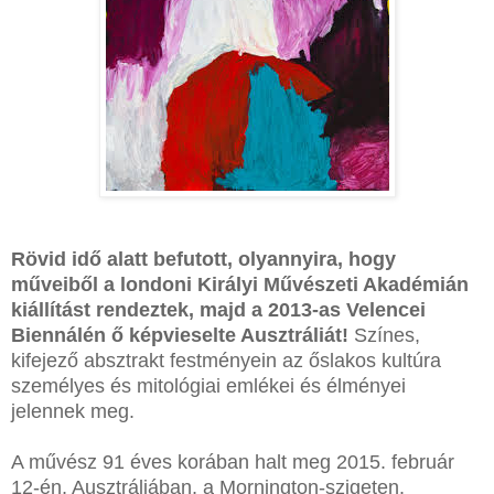
Rövid idő alatt befutott, olyannyira, hogy
műveiből a londoni Királyi Művészeti Akadémián
kiállítást rendeztek, majd a 2013-as Velencei
Biennálén ő képvieselte Ausztráliát!
Színes,
kifejező absztrakt festményein az őslakos kultúra
személyes és mitológiai emlékei és élményei
jelennek meg.
A művész 91 éves korában halt meg 2015. február
12-én, Ausztráliában, a Mornington-szigeten.