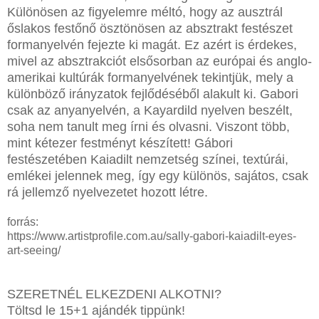
Különösen az figyelemre méltó, hogy az ausztrál
őslakos festőnő ösztönösen az absztrakt festészet
formanyelvén fejezte ki magát. Ez azért is érdekes,
mivel az absztrakciót elsősorban az európai és anglo-
amerikai kultúrák formanyelvének tekintjük, mely a
különböző irányzatok fejlődéséből alakult ki. Gabori
csak az anyanyelvén, a Kayardild nyelven beszélt,
soha nem tanult meg írni és olvasni. Viszont több,
mint kétezer festményt készített! Gábori
festészetében Kaiadilt nemzetség színei, textúrái,
emlékei jelennek meg, így egy különös, sajátos, csak
rá jellemző nyelvezetet hozott létre.
forrás:
https://www.artistprofile.com.au/sally-gabori-kaiadilt-eyes-
art-seeing/
SZERETNÉL ELKEZDENI ALKOTNI?
Töltsd le 15+1 ajándék tippünk!