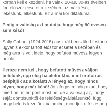
korban kell elkezdeni, ha valaki 20-as, 30-as éveiben
fog először ecsetet a kezében, az már késő,
lekéstünk, elkéstünk. Ez a mai kor diktátuma.
Pedig a valóság azt mutatja, hogy még 80 évesen
sem késő!
Sally Gabori (1924-2015) ausztrál benszülött festőnő
ugyanis ekkor tartott először ecsetet a kezében és
még arra is volt ideje, hogy befutott művész legyen
belőle.
Persze nem kell, hogy befutott művész váljon
belőlünk, épp elég ha életünkbe, mint erőforrás
beépítjük az alkotást! A lényeg az, hogy nincs
olyan, hogy már késő! J
ó kifogás mindig akad, hogy
miért ne, miért pont most ne, de a valóság az, hogy
saját döntésünktől és felelősségvállalásunktól függ,
hogy bele is kezdjünk valamibe, mondjuk a festésbe:)