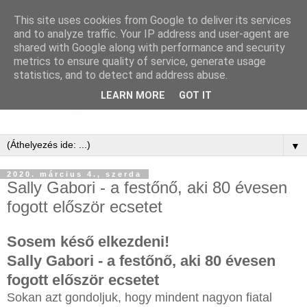
This site uses cookies from Google to deliver its services
and to analyze traffic. Your IP address and user-agent are
shared with Google along with performance and security
metrics to ensure quality of service, generate usage
statistics, and to detect and address abuse.
LEARN MORE
GOT IT
▼
2020. március 4., szerda
Sally Gabori - a festőnő, aki 80 évesen
fogott először ecsetet
Sosem késő elkezdeni!
Sally Gabori - a festőnő, aki 80 évesen
fogott először ecsetet
Sokan azt gondoljuk, hogy mindent nagyon fiatal